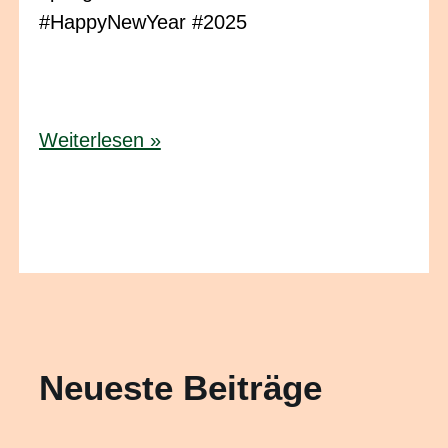
#HappyNewYear #2025
Guten
Weiterlesen »
Rutsch
ins
Jahr
2025!
Neueste Beiträge