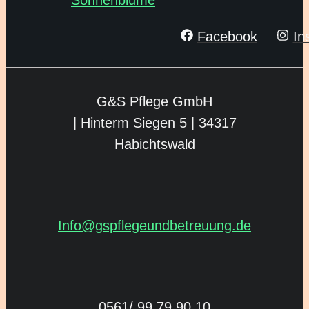
Facebook
In
G&S Pflege GmbH
| Hinterm Siegen 5 |
34317
Habichtswald
Info@gspflegeund­betreuung.de
0561/ 99 79 90 10